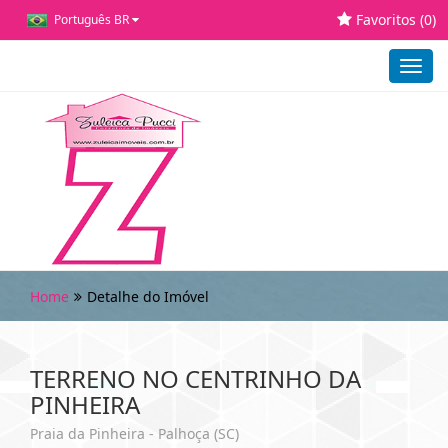
Favoritos (
0
)
Português BR
Toggl
navig
Home
Detalhe do Imóvel
TERRENO NO CENTRINHO DA
PINHEIRA
Praia da Pinheira - Palhoça (SC)