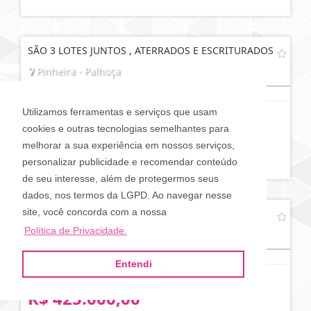
SÃO 3 LOTES JUNTOS , ATERRADOS E ESCRITURADOS
Pinheira - Palhoça
Utilizamos ferramentas e serviços que usam
cookies e outras tecnologias semelhantes para
R$ 1.800.000,00
melhorar a sua experiência em nossos serviços,
personalizar publicidade e recomendar conteúdo
de seu interesse, além de protegermos seus
dados, nos termos da LGPD. Ao navegar nesse
site, você concorda com a nossa
TERRENO COM AGUA E LUZ E ALVARÁ DE
CONSTRUÇÃO
Política de Privacidade.
Pinheira - Palhoça
Entendi
R$ 425.000,00