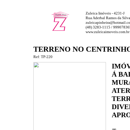
Zuleica Imóveis - 4231-J
Rua Aderbal Ramos da Silva,
zuleicapinheira@hotmail.c
(48) 3283-1115 / 99907836
www.zuleicaimoveis.com.br
TERRENO NO CENTRINHO
Ref: TP-220
IMÓV
Á BA
MURA
ATER
TERR
DIVE
APR