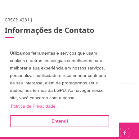
CRECI: 4231-J
Informações de Contato
(48) 3283-1115 / 999078365 / 984573432
Utilizamos ferramentas e serviços que usam
cookies e outras tecnologias semelhantes para
zuleicapinheira@hotmail.com
melhorar a sua experiência em nossos serviços,
dan_pucci@hotmail.com
personalizar publicidade e recomendar conteúdo
de seu interesse, além de protegermos seus
dados, nos termos da LGPD. Ao navegar nesse
Zuleica Imóveis
site, você concorda com a nossa
Rua Aderbal Ramos da Silva, 68, Pinheira
Política de Privacidade.
Palhoça - Santa Catarina
Entendi
Site desenvolvido por
ImóvelOffice
© - Todos os direitos reservados