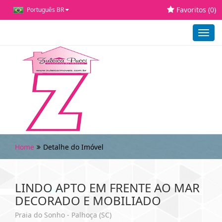
Favoritos (
0
)
Português BR
Toggl
navig
Home
Detalhe do Imóvel
LINDO APTO EM FRENTE AO MAR
DECORADO E MOBILIADO
Praia do Sonho - Palhoça (SC)