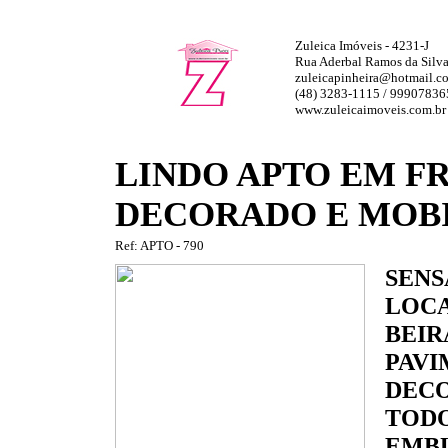
Zuleica Imóveis - 4231-J
Rua Aderbal Ramos da Silva,
zuleicapinheira@hotmail.c
(48) 3283-1115 / 99907836
www.zuleicaimoveis.com.br
LINDO APTO EM F
DECORADO E MOB
Ref: APTO - 790
SENS
LOCA
BEIR
PAVI
DECO
TODO
EMBU