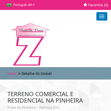
Favoritos (
0
)
Português BR
Toggl
navig
Home
Detalhe do Imóvel
TERRENO COMERCIAL E
RESIDENCIAL NA PINHEIRA
Praia da Pinheira - Palhoça (SC)