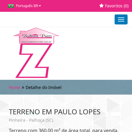
Favoritos (
0
)
Português BR
Toggl
navig
Home
Detalhe do Imóvel
TERRENO EM PAULO LOPES
Pinheira - Palhoça (SC)
Terreno com 360,00 m² de área total, para venda.