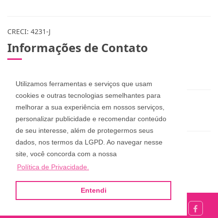
CRECI: 4231-J
Informações de Contato
(48) 3283-1115 / 999078365 / 984573432
Utilizamos ferramentas e serviços que usam
cookies e outras tecnologias semelhantes para
zuleicapinheira@hotmail.com
melhorar a sua experiência em nossos serviços,
dan_pucci@hotmail.com
personalizar publicidade e recomendar conteúdo
de seu interesse, além de protegermos seus
dados, nos termos da LGPD. Ao navegar nesse
Zuleica Imóveis
site, você concorda com a nossa
Rua Aderbal Ramos da Silva, 68, Pinheira
Política de Privacidade.
Palhoça - Santa Catarina
Entendi
Site desenvolvido por
ImóvelOffice
© - Todos os direitos reservados