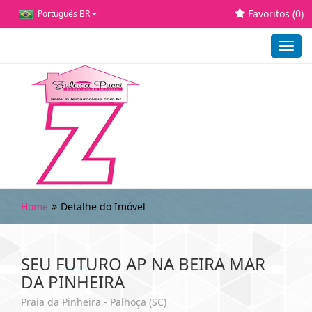
Favoritos (
0
)
Português BR
Toggl
navig
Home
Detalhe do Imóvel
SEU FUTURO AP NA BEIRA MAR
DA PINHEIRA
Praia da Pinheira - Palhoça (SC)