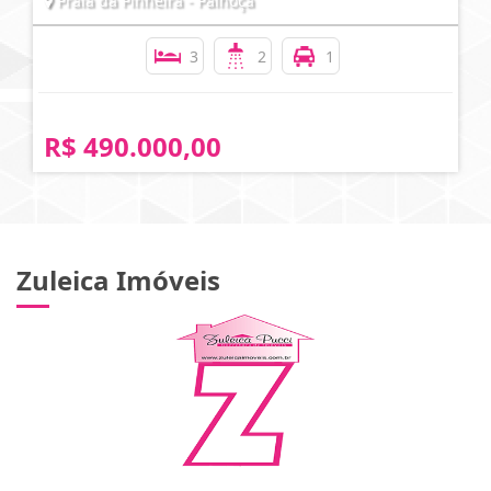
Praia da Pinheira - Palhoça
3
2
1
R$ 490.000,00
Zuleica Imóveis