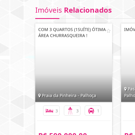
Imóveis
Relacionados
COM 3 QUARTOS (1SUÍTE) ÓTIMA
IMÓV
ÁREA CHURRASQUEIRA !
Pas
Praia da Pinheira - Palhoça
Palh
3
3
1