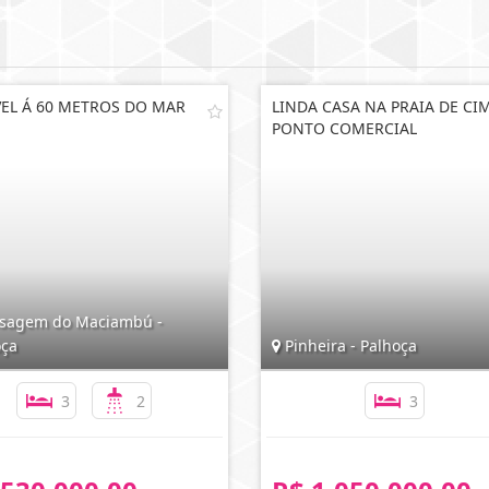
EL Á 60 METROS DO MAR
LINDA CASA NA PRAIA DE CI
PONTO COMERCIAL
sagem do Maciambú -
oça
Pinheira - Palhoça
3
2
3