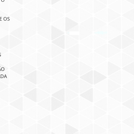
TO
E OS
S
ÃO
ADA