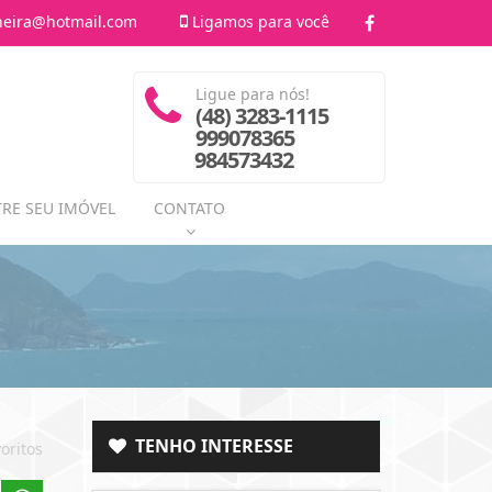
heira@hotmail.com
Ligamos para você
Ligue para nós!
(48) 3283-1115
999078365
984573432
RE SEU IMÓVEL
CONTATO
TENHO INTERESSE
oritos