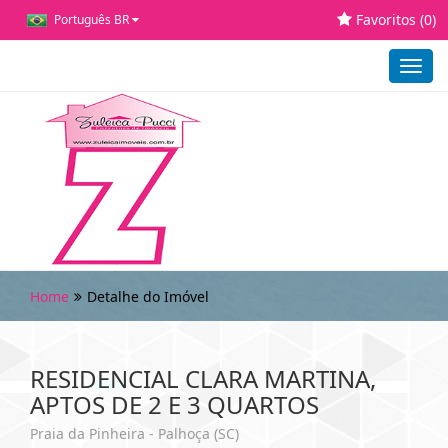
Favoritos (
0
)
Português BR
Toggl
navig
Home
Detalhe do Imóvel
RESIDENCIAL CLARA MARTINA,
APTOS DE 2 E 3 QUARTOS
Praia da Pinheira - Palhoça (SC)