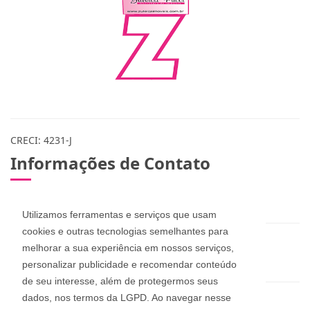
CRECI: 4231-J
Informações de Contato
(48) 3283-1115 / 999078365 / 984573432
Utilizamos ferramentas e serviços que usam
cookies e outras tecnologias semelhantes para
zuleicapinheira@hotmail.com
melhorar a sua experiência em nossos serviços,
dan_pucci@hotmail.com
personalizar publicidade e recomendar conteúdo
de seu interesse, além de protegermos seus
dados, nos termos da LGPD. Ao navegar nesse
Zuleica Imóveis