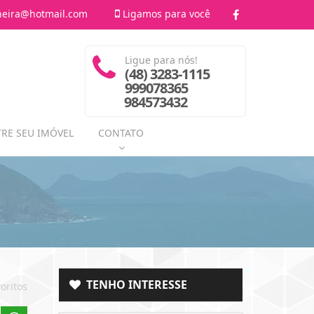
heira@hotmail.com
Ligamos para você
Ligue para nós!
(48) 3283-1115
999078365
984573432
RE SEU IMÓVEL
CONTATO
TENHO INTERESSE
oritos