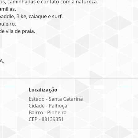
hos, caminhadas e contato com a natureza.
amílias.
addle, Bike, caiaque e surf.
uleiro.
e vila de praia.
A.
Localização
Estado -
Santa Catarina
Cidade -
Palhoça
Bairro -
Pinheira
CEP -
88139351