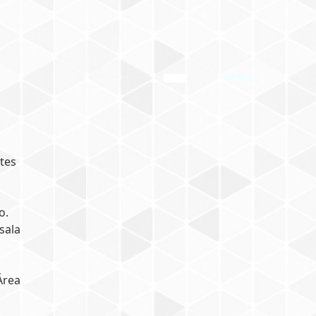
tes
o.
sala
Área