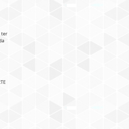
 ter
da
RTE