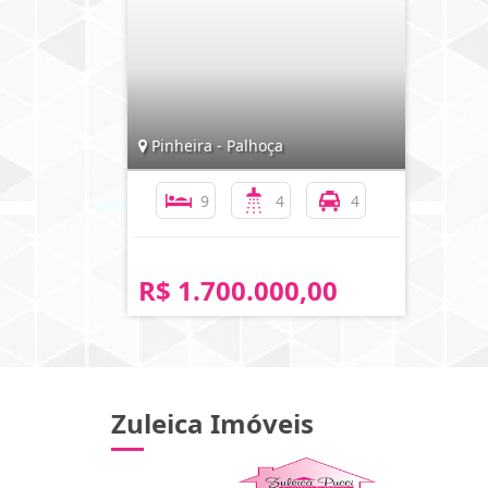
Pinheira - Palhoça
9
4
4
R$ 1.700.000,00
Zuleica Imóveis