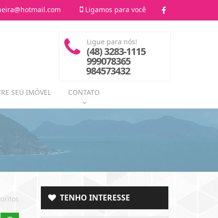
heira@hotmail.com
Ligamos para você
Ligue para nós!
(48) 3283-1115
999078365
984573432
RE SEU IMÓVEL
CONTATO
TENHO INTERESSE
oritos