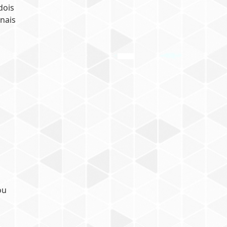
dois
nais
ou