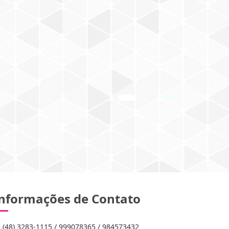
nformações de Contato
(48) 3283-1115 / 999078365 / 984573432