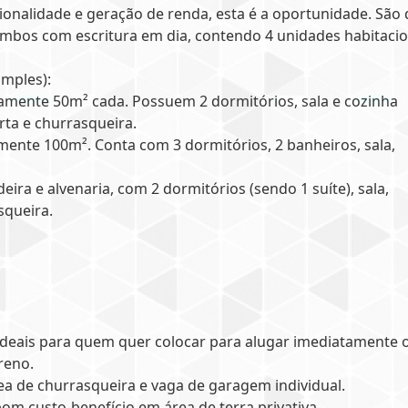
onalidade e geração de renda, esta é a oportunidade. São 
mbos com escritura em dia, contendo 4 unidades habitacio
mples):
damente 50m² cada. Possuem 2 dormitórios, sala e cozinha
rta e churrasqueira.
amente 100m². Conta com 3 dormitórios, 2 banheiros, sala,
ira e alvenaria, com 2 dormitórios (sendo 1 suíte), sala,
squeira.
 ideais para quem quer colocar para alugar imediatamente 
reno.
ea de churrasqueira e vaga de garagem individual.
m custo-benefício em área de terra privativa.