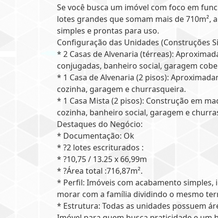
Se você busca um imóvel com foco em funci
lotes grandes que somam mais de 710m², a
simples e prontas para uso.
Configuração das Unidades (Construções Si
* 2 Casas de Alvenaria (térreas): Aproxima
conjugadas, banheiro social, garagem cobe
* 1 Casa de Alvenaria (2 pisos): Aproximad
cozinha, garagem e churrasqueira.
* 1 Casa Mista (2 pisos): Construção em made
cozinha, banheiro social, garagem e churra
Destaques do Negócio:
* Documentação: Ok
* ?2 lotes escriturados :
* ?10,75 / 13.25 x 66,99m
* ?Área total :716,87m².
* Perfil: Imóveis com acabamento simples,
morar com a família dividindo o mesmo ter
* Estrutura: Todas as unidades possuem ár
Imóvel para quem busca praticidade e um bo