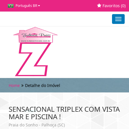
Favoritos (
0
)
Português BR
Toggl
navig
Home
Detalhe do Imóvel
SENSACIONAL TRIPLEX COM VISTA
MAR E PISCINA !
Praia do Sonho - Palhoça (SC)