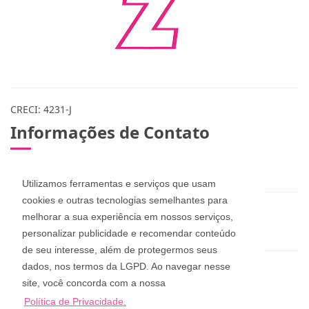
CRECI: 4231-J
Informações de Contato
(48) 3283-1115 / 999078365 / 984573432
Utilizamos ferramentas e serviços que usam
cookies e outras tecnologias semelhantes para
zuleicapinheira@hotmail.com
melhorar a sua experiência em nossos serviços,
dan_pucci@hotmail.com
personalizar publicidade e recomendar conteúdo
de seu interesse, além de protegermos seus
dados, nos termos da LGPD. Ao navegar nesse
Zuleica Imóveis
site, você concorda com a nossa
Rua Aderbal Ramos da Silva, 68, Pinheira
Política de Privacidade.
Palhoça - Santa Catarina