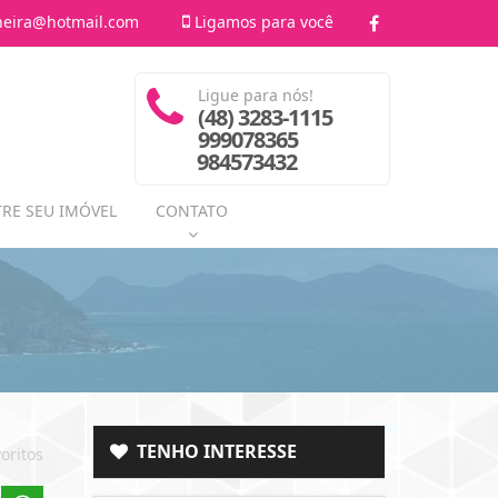
heira@hotmail.com
Ligamos para você
Ligue para nós!
(48) 3283-1115
999078365
984573432
RE SEU IMÓVEL
CONTATO
TENHO INTERESSE
oritos