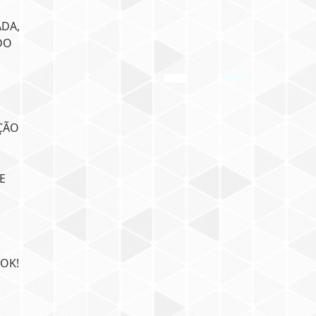
ADA,
DO
ÇÃO
E
OK!