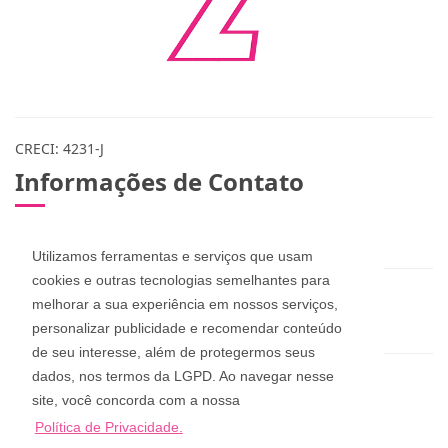
CRECI: 4231-J
Informações de Contato
(48) 3283-1115 / 999078365 / 984573432
Utilizamos ferramentas e serviços que usam
cookies e outras tecnologias semelhantes para
zuleicapinheira@hotmail.com
melhorar a sua experiência em nossos serviços,
dan_pucci@hotmail.com
personalizar publicidade e recomendar conteúdo
de seu interesse, além de protegermos seus
dados, nos termos da LGPD. Ao navegar nesse
Zuleica Imóveis
site, você concorda com a nossa
Rua Aderbal Ramos da Silva, 68, Pinheira
Política de Privacidade.
Palhoça - Santa Catarina