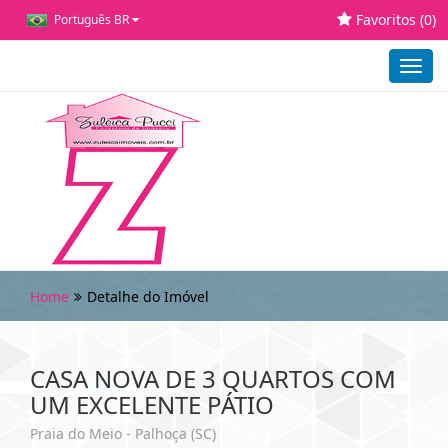
Favoritos (
0
)
Português BR
Toggl
navig
Home
Detalhe do Imóvel
CASA NOVA DE 3 QUARTOS COM
UM EXCELENTE PÁTIO
Praia do Meio - Palhoça (SC)