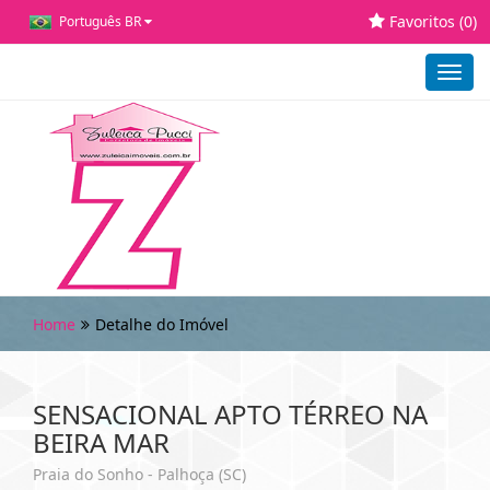
Favoritos (
0
)
Português BR
Toggl
navig
Home
Detalhe do Imóvel
SENSACIONAL APTO TÉRREO NA
BEIRA MAR
Praia do Sonho - Palhoça (SC)