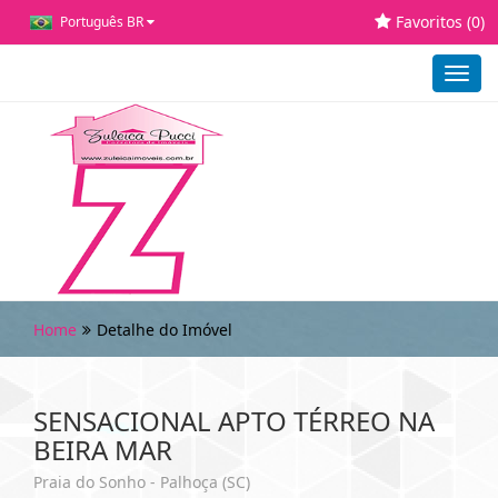
Favoritos (
0
)
Português BR
Toggl
navig
Home
Detalhe do Imóvel
SENSACIONAL APTO TÉRREO NA
BEIRA MAR
Praia do Sonho - Palhoça (SC)