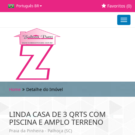
Favoritos (
0
)
Português BR
Toggl
navig
Home
Detalhe do Imóvel
LINDA CASA DE 3 QRTS COM
PISCINA E AMPLO TERRENO
Praia da Pinheira - Palhoça (SC)