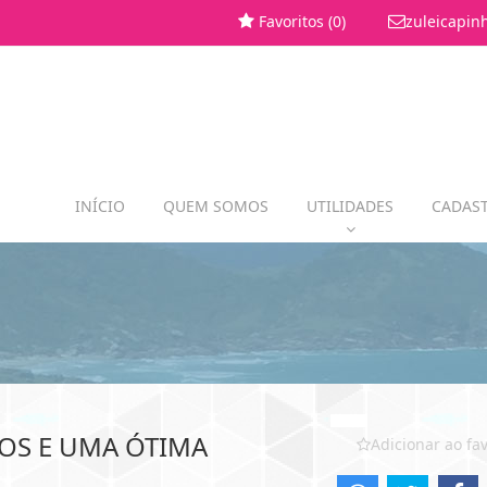
Favoritos (
0
)
zuleicapin
INÍCIO
QUEM SOMOS
UTILIDADES
CADAST
OS E UMA ÓTIMA
Adicionar ao fav