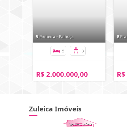
Pinheira - Palhoça
Prai
5
3
R$ 2.000.000,00
R$
Zuleica Imóveis