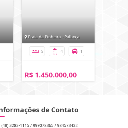
Praia da Pinheira - Palhoça
5
4
1
R$ 1.450.000,00
nformações de Contato
(48) 3283-1115 / 999078365 / 984573432