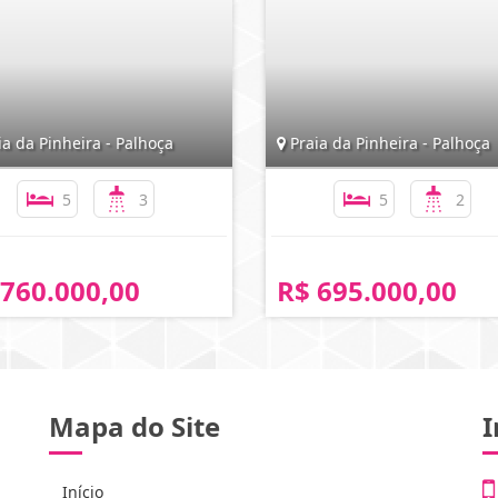
a da Pinheira - Palhoça
Praia da Pinheira - Palhoça
5
3
5
2
 760.000,00
R$ 695.000,00
Mapa do Site
I
Início