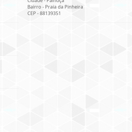
Cidade -
Palhoça
Bairro -
Praia da Pinheira
CEP -
88139351