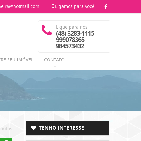
heira@hotmail.com
Ligamos para você
Ligue para nós!
(48) 3283-1115
999078365
984573432
RE SEU IMÓVEL
CONTATO
TENHO INTERESSE
oritos