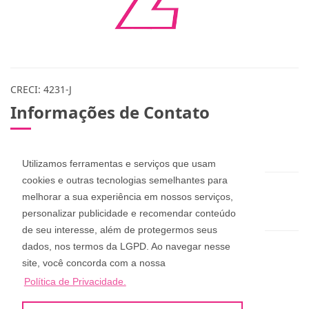
CRECI: 4231-J
Informações de Contato
(48) 3283-1115 / 999078365 / 984573432
Utilizamos ferramentas e serviços que usam
cookies e outras tecnologias semelhantes para
zuleicapinheira@hotmail.com
melhorar a sua experiência em nossos serviços,
dan_pucci@hotmail.com
personalizar publicidade e recomendar conteúdo
de seu interesse, além de protegermos seus
dados, nos termos da LGPD. Ao navegar nesse
Zuleica Imóveis
site, você concorda com a nossa
Rua Aderbal Ramos da Silva, 68, Pinheira
Política de Privacidade.
Palhoça - Santa Catarina