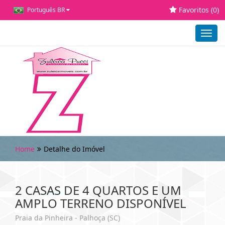
Favoritos (
0
)
Português BR
Toggl
navig
Home
Detalhe do Imóvel
2 CASAS DE 4 QUARTOS E UM
AMPLO TERRENO DISPONÍVEL
Praia da Pinheira - Palhoça (SC)