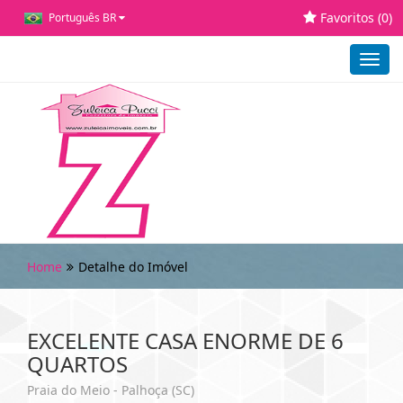
Favoritos (
0
)
Português BR
Toggl
navig
Home
Detalhe do Imóvel
EXCELENTE CASA ENORME DE 6
QUARTOS
Praia do Meio - Palhoça (SC)