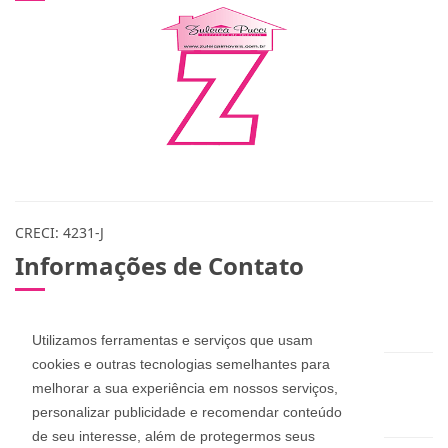
CRECI: 4231-J
Informações de Contato
(48) 3283-1115 / 999078365 / 984573432
Utilizamos ferramentas e serviços que usam
cookies e outras tecnologias semelhantes para
zuleicapinheira@hotmail.com
melhorar a sua experiência em nossos serviços,
dan_pucci@hotmail.com
personalizar publicidade e recomendar conteúdo
de seu interesse, além de protegermos seus