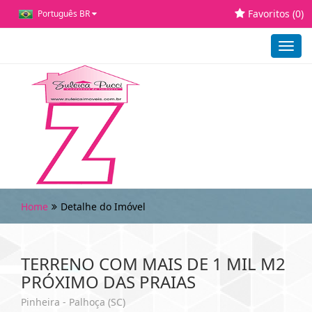
Favoritos (
0
)
Português BR
Toggl
navig
Home
Detalhe do Imóvel
TERRENO COM MAIS DE 1 MIL M2
PRÓXIMO DAS PRAIAS
Pinheira - Palhoça (SC)