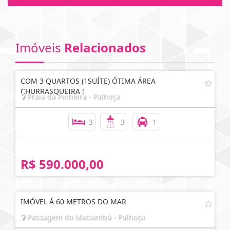
Imóveis
Relacionados
COM 3 QUARTOS (1SUÍTE) ÓTIMA ÁREA
CHURRASQUEIRA !
Praia da Pinheira - Palhoça
3
3
1
R$ 590.000,00
IMÓVEL Á 60 METROS DO MAR
Passagem do Maciambú - Palhoça