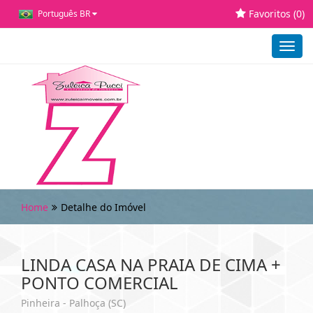
Favoritos (
0
)
Português BR
Toggl
navig
Home
Detalhe do Imóvel
LINDA CASA NA PRAIA DE CIMA +
PONTO COMERCIAL
Pinheira - Palhoça (SC)