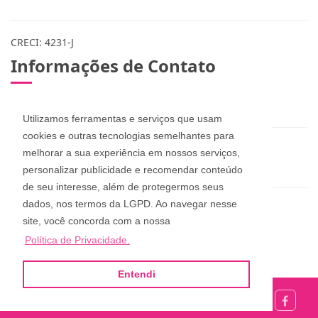
CRECI: 4231-J
Informações de Contato
(48) 3283-1115 / 999078365 / 984573432
Utilizamos ferramentas e serviços que usam
cookies e outras tecnologias semelhantes para
zuleicapinheira@hotmail.com
melhorar a sua experiência em nossos serviços,
dan_pucci@hotmail.com
personalizar publicidade e recomendar conteúdo
de seu interesse, além de protegermos seus
dados, nos termos da LGPD. Ao navegar nesse
Zuleica Imóveis
site, você concorda com a nossa
Rua Aderbal Ramos da Silva, 68, Pinheira
Política de Privacidade.
Palhoça - Santa Catarina
Entendi
Site desenvolvido por
ImóvelOffice
© - Todos os direitos reservados