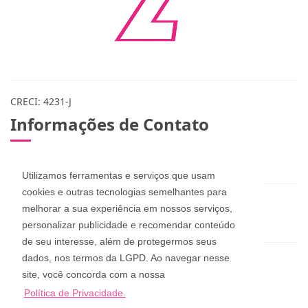
CRECI: 4231-J
Informações de Contato
(48) 3283-1115 / 999078365 / 984573432
Utilizamos ferramentas e serviços que usam
cookies e outras tecnologias semelhantes para
zuleicapinheira@hotmail.com
melhorar a sua experiência em nossos serviços,
dan_pucci@hotmail.com
personalizar publicidade e recomendar conteúdo
de seu interesse, além de protegermos seus
dados, nos termos da LGPD. Ao navegar nesse
Zuleica Imóveis
site, você concorda com a nossa
Rua Aderbal Ramos da Silva, 68, Pinheira
Política de Privacidade.
Palhoça - Santa Catarina