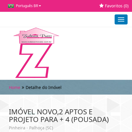
Favoritos (
0
)
Português BR
Toggl
navig
Home
Detalhe do Imóvel
IMÓVEL NOVO,2 APTOS E
PROJETO PARA + 4 (POUSADA)
Pinheira - Palhoça (SC)