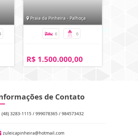
Praia da Pinheira - Palhoça
4
6
6
R$ 1.500.000,00
nformações de Contato
(48) 3283-1115 / 999078365 / 984573432
zuleicapinheira@hotmail.com