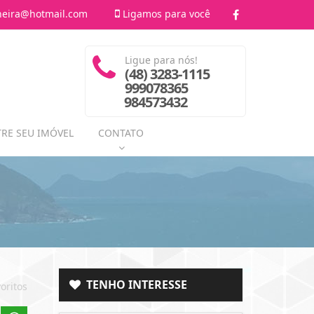
heira@hotmail.com
Ligamos para você
Ligue para nós!
(48) 3283-1115
999078365
984573432
RE SEU IMÓVEL
CONTATO
TENHO INTERESSE
oritos