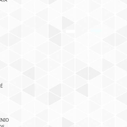
ATA
PÉ
INIO
OS.