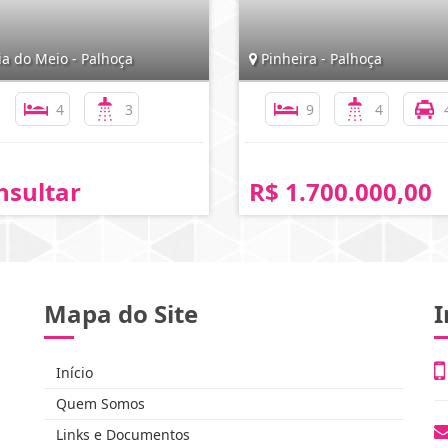
a do Meio - Palhoça
Pinheira - Palhoça
4
3
9
4
nsultar
R$ 1.700.000,00
Mapa do Site
I
Início
Quem Somos
Links e Documentos