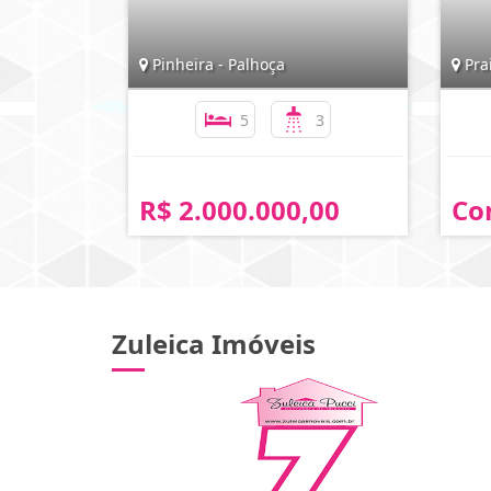
Pinheira - Palhoça
Prai
5
3
R$ 2.000.000,00
Co
Zuleica Imóveis