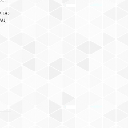
A DO
AU,
.