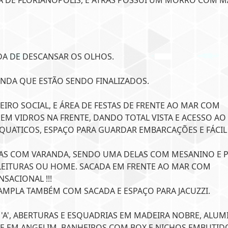
LHA DE FLORIANÓPOLIS, E ATRÁS POSSUI UM MORRO COM M
DA DE DESCANSAR OS OLHOS.
NDA QUE ESTÃO SENDO FINALIZADOS.
IRO SOCIAL, E ÁREA DE FESTAS DE FRENTE AO MAR COM
EM VIDROS NA FRENTE, DANDO TOTAL VISTA E ACESSO AO
AQUATICOS, ESPAÇO PARA GUARDAR EMBARCAÇÕES E FÁCIL
AS COM VARANDA, SENDO UMA DELAS COM MESANINO E 
E LEITURAS OU HOME. SACADA EM FRENTE AO MAR COM
SACIONAL !!!
 AMPLA TAMBÉM COM SACADA E ESPAÇO PARA JACUZZI.
A', ABERTURAS E ESQUADRIAS EM MADEIRA NOBRE, ALUM
E EM ANGELIM, BANHEIROS COM BOX E NICHOS EMBUTID