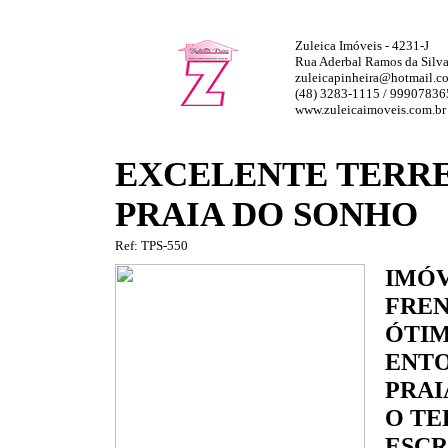
Zuleica Imóveis - 4231-J
Rua Aderbal Ramos da Silva,
zuleicapinheira@hotmail.c
(48) 3283-1115 / 99907836
www.zuleicaimoveis.com.br
EXCELENTE TERRE
PRAIA DO SONHO
Ref: TPS-550
IMÓV
FREN
ÓTIM
ENTO
PRAI
O TE
ESCR