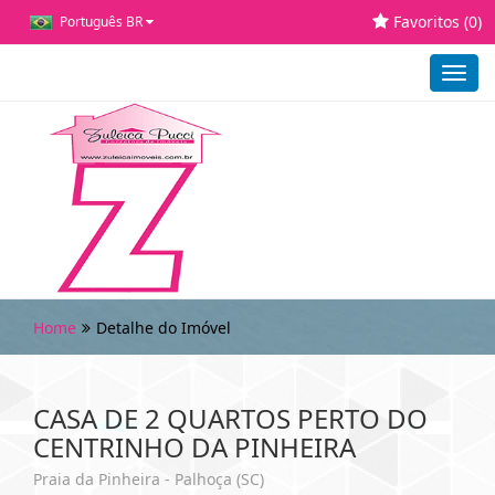
Favoritos (
0
)
Português BR
Toggl
navig
Home
Detalhe do Imóvel
CASA DE 2 QUARTOS PERTO DO
CENTRINHO DA PINHEIRA
Praia da Pinheira - Palhoça (SC)