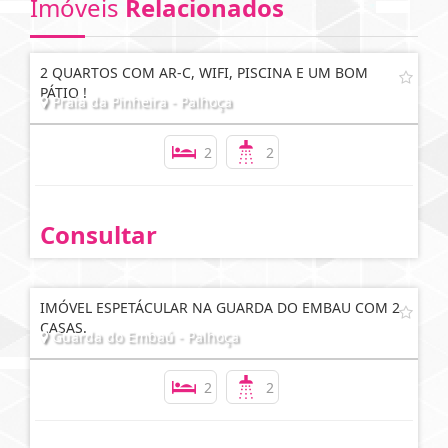
Imóveis
Relacionados
2 QUARTOS COM AR-C, WIFI, PISCINA E UM BOM
PÁTIO !
Praia da Pinheira - Palhoça
2
2
Consultar
IMÓVEL ESPETÁCULAR NA GUARDA DO EMBAU COM 2
CASAS.
Guarda do Embaú - Palhoça
2
2