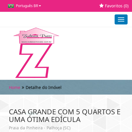
Favoritos (
0
)
Português BR
Toggl
navig
Home
Detalhe do Imóvel
CASA GRANDE COM 5 QUARTOS E
UMA ÓTIMA EDÍCULA
Praia da Pinheira - Palhoça (SC)