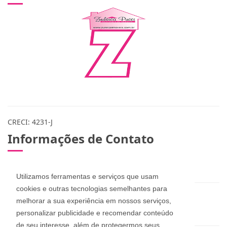
CRECI: 4231-J
Informações de Contato
(48) 3283-1115 / 999078365 / 984573432
Utilizamos ferramentas e serviços que usam
cookies e outras tecnologias semelhantes para
zuleicapinheira@hotmail.com
melhorar a sua experiência em nossos serviços,
dan_pucci@hotmail.com
personalizar publicidade e recomendar conteúdo
de seu interesse, além de protegermos seus