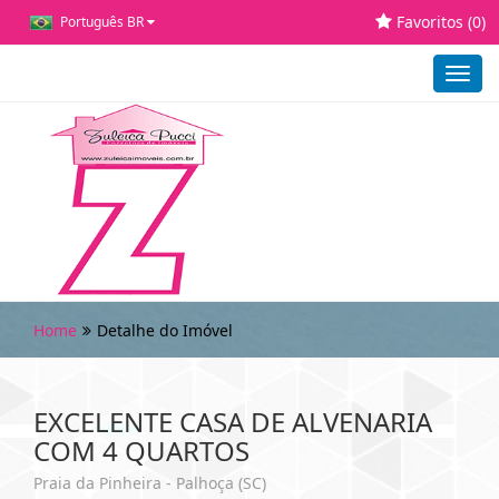
Favoritos (
0
)
Português BR
Toggl
navig
Home
Detalhe do Imóvel
EXCELENTE CASA DE ALVENARIA
COM 4 QUARTOS
Praia da Pinheira - Palhoça (SC)