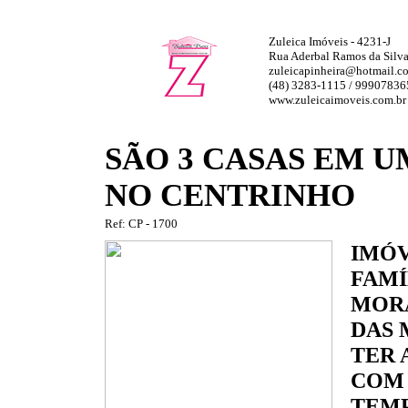
Zuleica Imóveis - 4231-J
Rua Aderbal Ramos da Silva,
zuleicapinheira@hotmail.c
(48) 3283-1115 / 99907836
www.zuleicaimoveis.com.br
SÃO 3 CASAS EM 
NO CENTRINHO
Ref: CP - 1700
IMÓV
FAMÍ
MORA
DAS 
TER 
COM 
TEMP