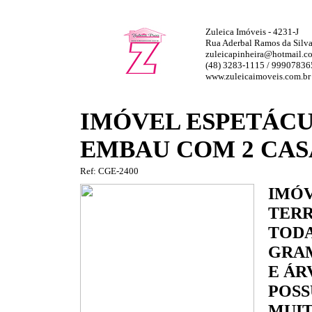
Zuleica Imóveis - 4231-J
Rua Aderbal Ramos da Silva,
zuleicapinheira@hotmail.c
(48) 3283-1115 / 99907836
www.zuleicaimoveis.com.br
IMÓVEL ESPETÁCU
EMBAU COM 2 CAS
Ref: CGE-2400
IMÓV
TERR
TODA
GRAM
E ÁR
POSS
MUIT